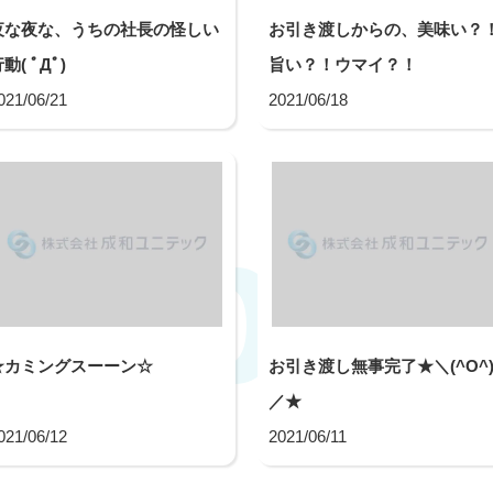
夜な夜な、うちの社長の怪しい
お引き渡しからの、美味い？
動( ﾟДﾟ)
旨い？！ウマイ？！
021/06/21
2021/06/18
Topic
★カミングスーーン☆
お引き渡し無事完了★＼(^O^
／★
021/06/12
2021/06/11