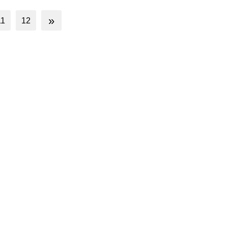
»
11
12