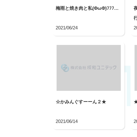
梅雨と焼き肉と私(ΦωΦ)ﾌﾌﾌ…
行
2021/06/24
2
☆かみんぐすーーん２★
2021/06/14
2