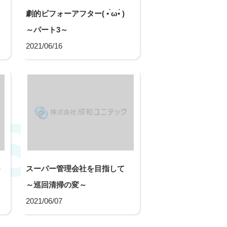
！
劇的ビフォーアフター( • ̀ω•́ )ゞ
～パート3～
2021/06/16
s
)
スーパー管理会社を目指して
～巡回清掃の変～
2021/06/07