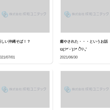
新しい沖縄そば！？
癒やされた・・・というお話
ଘ(੭*ˊᵕˋ)੭* ੈ♡‧₊˚
021/07/01
2021/06/30